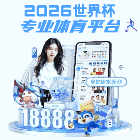
注册入口
芒果体育唯一官网
APP与网页
版入口｜畅享全球体育赛事与
数据服务
欢迎访问
芒果体育唯一官网
，提供全面覆盖足
球、篮球、电竞等项目的赛事资讯与数据内容，
支持
APP下载
与
网页使用
，每日同步更新千场
比赛，聚焦热门体育内容， 助您轻松获取赛事
动态，掌握比赛节奏。