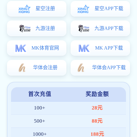
近日，前意大利国脚卡萨诺在接受媒体采访时直言不
讳地指出，目前意大利国家队的整体实力不足，尤其
是一些来自国际米兰、罗马、那不勒斯和纽卡斯尔等
球队的球员被他指责为“二流”。这一观点引发了广泛
的讨论。卡萨诺认为，尽管这些球员在各自俱乐部中
表现尚可，但在国家队层面上却无法与世界顶级强队
抗衡。他强调，意大利足球必须进行深刻的反思和改
革，以便培养出更具竞争力的人才。本文将从四个方
面对此进行详细阐述，包括意大利足球现状分析、卡
萨诺的观点解读、对国脚质量的反思以及未来的发展
建议。
1、意大利足球现状分析
近年来，意大利足球的发展面临诸多挑战。在国际赛