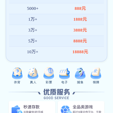
场上，意大利国家队近年来成绩波动较大，这让人们
对其未来感到担忧。虽然2016年意大利在欧洲杯中表
现出色，但随后几届大赛却未能达到预期。这一现象
凸显了球队在人才培养和战术执行上的短板。
除了成绩之外，联赛水平也呈现下滑趋势。虽然Serie
A依然拥有一定的观赏性，但这些年来缺乏新的明星
球员涌现，使得比赛吸引力下降。许多年轻球员选择
加盟其他联赛，这使得本土联赛失去了竞争力，也削
弱了国家队的人才储备。
此外，青训系统的问题也逐渐浮出水面。在大型俱乐
部中，不少年轻球员难以得到足够的锻炼机会，而这
直接影响了他们的发展潜力。整体来看，意大利足球
需要重新审视自己的发展战略，以提升整体实力。